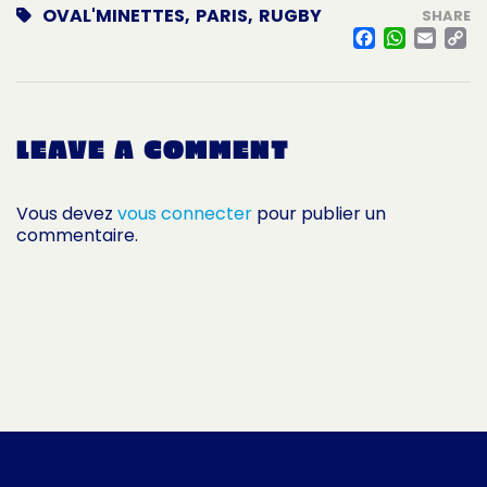
OVAL'MINETTES
,
PARIS
,
RUGBY
SHARE
FACE
WHA
EM
L
LEAVE A COMMENT
Vous devez
vous connecter
pour publier un
commentaire.