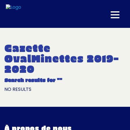
Gazette
OvalMinettes 2019-
2020
Search results for ""
NO RESULTS
À propos de nous