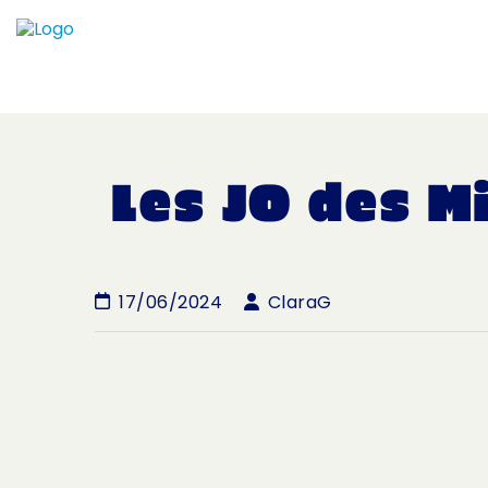
Les JO des M
17/06/2024
ClaraG