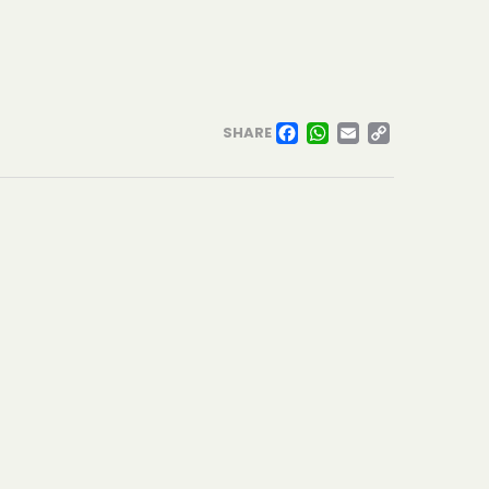
FACEBOO
WHATSA
EMAIL
COPY
SHARE
LINK