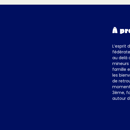
À pr
L’esprit 
fédérate
au delà 
mineurs 
famille 
les bienv
de retro
moments 
3ème, fa
autour d