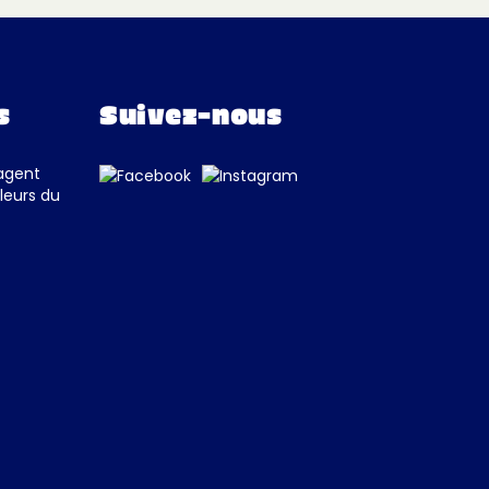
s
Suivez-nous
tagent
leurs du