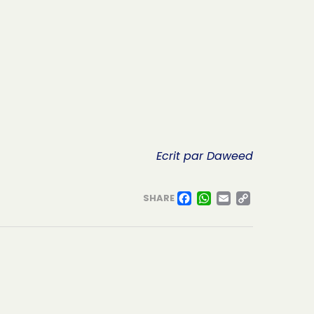
Ecrit par Daweed
FACEBOO
WHATSA
EMAIL
COPY
SHARE
LINK