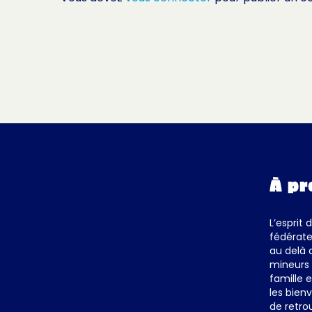
À pr
L’esprit 
fédérate
au delà 
mineurs 
famille 
les bienv
de retro