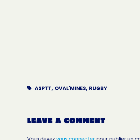
ASPTT
,
OVAL'MINES
,
RUGBY
LEAVE A COMMENT
Vous devez
vous connecter
pour publier un 