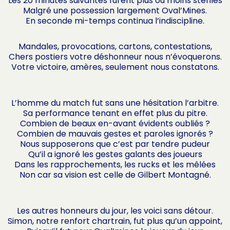
Les 20 minutes suivantes furent plus ou moins stériles
Malgré une possession largement Oval’Mines.
En seconde mi-temps continua l’indiscipline.
Mandales, provocations, cartons, contestations,
Chers postiers votre déshonneur nous n’évoquerons.
Votre victoire, amères, seulement nous constatons.
L’homme du match fut sans une hésitation l’arbitre.
Sa performance tenant en effet plus du pitre.
Combien de beaux en-avant évidents oubliés ?
Combien de mauvais gestes et paroles ignorés ?
Nous supposerons que c’est par tendre pudeur
Qu’il a ignoré les gestes galants des joueurs
Dans les rapprochements, les rucks et les mêlées
Non car sa vision est celle de Gilbert Montagné.
Les autres honneurs du jour, les voici sans détour.
Simon, notre renfort chartrain, fut plus qu’un appoint,