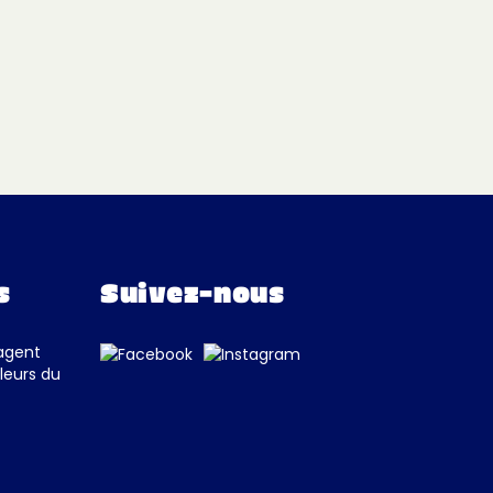
s
Suivez-nous
tagent
leurs du