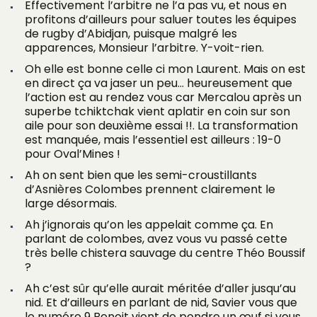
Effectivement l’arbitre ne l’a pas vu, et nous en
profitons d’ailleurs pour saluer toutes les équipes
de rugby d’Abidjan, puisque malgré les
apparences, Monsieur l’arbitre. Y-voit-rien.
Oh elle est bonne celle ci mon Laurent. Mais on est
en direct ça va jaser un peu… heureusement que
l’action est au rendez vous car Mercalou après un
superbe tchiktchak vient aplatir en coin sur son
aile pour son deuxième essai !!. La transformation
est manquée, mais l’essentiel est ailleurs : 19-0
pour Oval’Mines !
Ah on sent bien que les semi-croustillants
d’Asnières Colombes prennent clairement le
large désormais.
Ah j’ignorais qu’on les appelait comme ça. En
parlant de colombes, avez vous vu passé cette
très belle chistera sauvage du centre Théo Boussif
?
Ah c’est sûr qu’elle aurait méritée d’aller jusqu’au
nid. Et d’ailleurs en parlant de nid, Savier vous que
le numéro 9 Benoit vient de pondre un œuf si vous