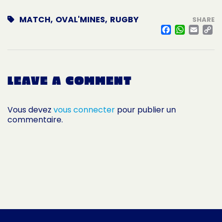
MATCH
,
OVAL'MINES
,
RUGBY
SHARE
FACE
WHA
EM
L
LEAVE A COMMENT
Vous devez
vous connecter
pour publier un
commentaire.