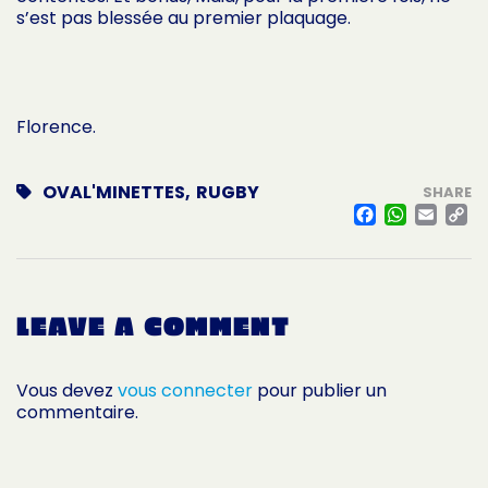
s’est pas blessée au premier plaquage.
Florence.
OVAL'MINETTES
,
RUGBY
SHARE
FACE
WHA
EM
L
LEAVE A COMMENT
Vous devez
vous connecter
pour publier un
commentaire.