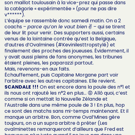
son maillot toulousain à la vice-prez qui passe dans
la catégorie « expérimentée » (pour ne pas dire
v******).
L’équipe se rassemble donc samedi matin. On a 2
coachs –
parce qu’on le vaut bien
✌️ – qui se tirent
de leur lit pour venir. Des supporters aussi, certains
venus de la lointaine contrée qu’est la Belgique,
d’autres d’Ovalmines (#Kevinilesttropstylé) et
finalement des proches des joueuses. Évidemment, il
y avait aussi pleins de fans anonymes, les tribunes
étaient pleines, les paparazzi partout.
Mais, revenons-en aux faits.
Échauffement, puis Capitaine Morgane part voir
l’arbitre avec les autres capitaines. Elle revient.
SCANDALE
!!!
On est encore dans la poule des n°1 et
ils nous ont rajouté les n°2 en plus… 😡 Allô quoi, c’est
comme si on mettait la Nouvelle Zélande et
l’Australie dans une même poule de 3 ! En plus, hop
ce sont des matchs sans mi-temps maintenant. Et il
manque un arbitre. Bon, comme Oval’Mines gère
toujours, on a un supra arbitre à prêter (Les
ovalminettes remarqueront d’ailleurs que Fred est