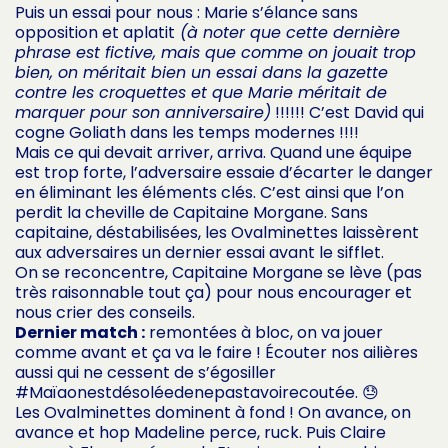
Puis un essai pour nous : Marie s’élance sans
opposition et aplatit
(à noter que cette dernière
phrase est fictive, mais que comme on jouait trop
bien, on méritait bien un essai dans la gazette
contre les croquettes et que Marie méritait de
marquer pour son anniversaire)
!!!!!! C’est David qui
cogne Goliath dans les temps modernes !!!!
Mais ce qui devait arriver, arriva. Quand une équipe
est trop forte, l’adversaire essaie d’écarter le danger
en éliminant les éléments clés. C’est ainsi que l’on
perdit la cheville de Capitaine Morgane. Sans
capitaine, déstabilisées, les Ovalminettes laissèrent
aux adversaires un dernier essai avant le sifflet.
On se reconcentre, Capitaine Morgane se lève (pas
très raisonnable tout ça) pour nous encourager et
nous crier des conseils.
Dernier match :
remontées à bloc, on va jouer
comme avant et ça va le faire ! Écouter nos ailières
aussi qui ne cessent de s’égosiller
#Maïaonestdésoléedenepastavoirecoutée. 😓
Les Ovalminettes dominent à fond ! On avance, on
avance et hop Madeline perce, ruck. Puis Claire