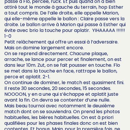
passe à Flo, percée, ruck. Et puis quand on a bien
attiré tout le monde à gauche du terrain, hop Esther
a tout compris. De l’aile droite, elle appelle Marion,
qui elle-même appelle le ballon : Claire passe vers la
droite. Le ballon arrive à Marion qui passe à Esther qui
évite avec brio la touche pour aplatir. YIHAAAAA !!!!!!
1-0
Petit relâchement qui offre un essai à l’adversaire.
Mais on domine largement encore.
On se reprend directement. Chacune plaque,
arrache, se lance pour percer et finalement, on est
dans leur 10m. Zut, on se fait pousser en touche. Flo
se met dans la touche en face, rattrape le ballon,
perce et aplatit. 2-1.
On continue de dominer, le match est quasiment fini.
Il reste 30 secondes, 20 secondes, 15 secondes.
NOOOON, y en a une qui s’échappe et aplatit juste
avant la fin. On devra se contenter d’une nulle.
Mais beau tournoi avec notamment le deuxième
match dont on se souviendra. On prend les photos
habituelles, les bières habituelles. On est à priori
qualifiées pour les phases finales donc on est bien
contentes. Et bonus, Maia, pour la première fois, ne