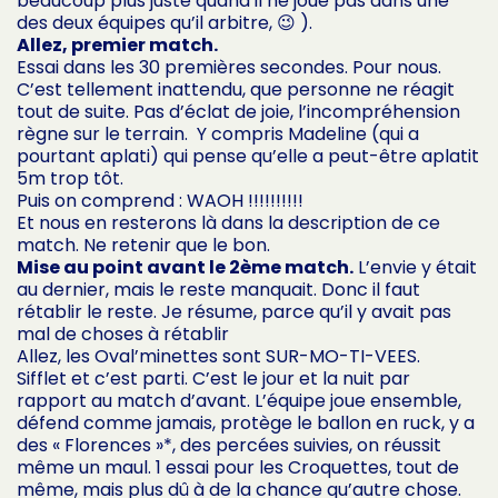
beaucoup plus juste quand il ne joue pas dans une
des deux équipes qu’il arbitre, 😉 ).
Allez, premier match.
Essai dans les 30 premières secondes. Pour nous.
C’est tellement inattendu, que personne ne réagit
tout de suite. Pas d’éclat de joie, l’incompréhension
règne sur le terrain. Y compris Madeline (qui a
pourtant aplati) qui pense qu’elle a peut-être aplatit
5m trop tôt.
Puis on comprend : WAOH !!!!!!!!!!
Et nous en resterons là dans la description de ce
match. Ne retenir que le bon.
Mise au point avant le 2ème match.
L’envie y était
au dernier, mais le reste manquait. Donc il faut
rétablir le reste. Je résume, parce qu’il y avait pas
mal de choses à rétablir
Allez, les Oval’minettes sont SUR-MO-TI-VEES.
Sifflet et c’est parti. C’est le jour et la nuit par
rapport au match d’avant. L’équipe joue ensemble,
défend comme jamais, protège le ballon en ruck, y a
des « Florences »*, des percées suivies, on réussit
même un maul. 1 essai pour les Croquettes, tout de
même, mais plus dû à de la chance qu’autre chose.