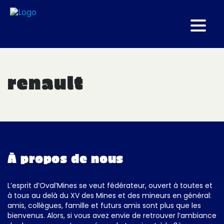
Oval’Mines – ES Renault : le Kangoo
est tombé en panne
renault
GAZETTES OVAL'MINES
12/11/2023
À propos de nous
L’esprit d’Oval’Mines se veut fédérateur, ouvert à toutes et
à tous au delà du XV des Mines et des mineurs en général:
amis, collègues, famille et futurs amis sont plus que les
bienvenus. Alors, si vous avez envie de retrouver l’ambiance