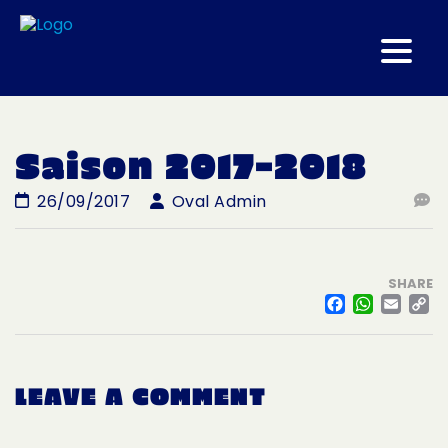
Saison 2017-2018
26/09/2017
Oval Admin
SHARE
FACE
WHA
EM
L
LEAVE A COMMENT