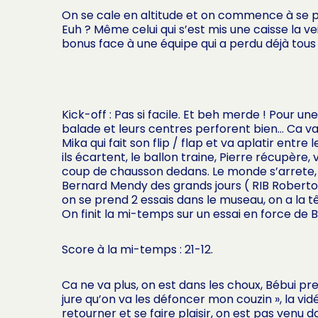
On se cale en altitude et on commence à se p
Euh ? Même celui qui s’est mis une caisse la vei
bonus face à une équipe qui a perdu déjà tous
Kick-off : Pas si facile. Et beh merde ! Pour u
balade et leurs centres perforent bien… Ca va 
Mika qui fait son flip / flap et va aplatir e
ils écartent, le ballon traine, Pierre récupère
coup de chausson dedans. Le monde s’arrete, ca 
Bernard Mendy des grands jours ( RIB Roberto C
on se prend 2 essais dans le museau, on a la 
On finit la mi-temps sur un essai en force de 
Score à la mi-temps : 21-12.
Ca ne va plus, on est dans les choux, Bébui pren
jure qu’on va les défoncer mon couzin », la vi
retourner et se faire plaisir, on est pas venu 