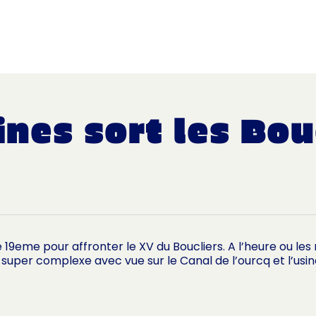
ACCUEIL
LE CLUB
L’ÉQUIPE MASCULINE
nes sort les Bou
19eme pour affronter le XV du Boucliers. A l’heure ou les
e super complexe avec vue sur le Canal de l’ourcq et l’usi