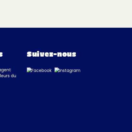
s
Suivez-nous
tagent
leurs du