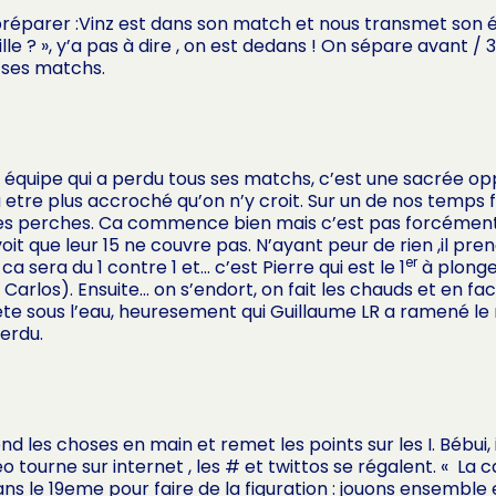
réparer :Vinz est dans son match et nous transmet son é
lle ? », y’a pas à dire , on est dedans ! On sépare avant / 3
 ses matchs.
ne équipe qui a perdu tous ses matchs, c’est une sacrée op
etre plus accroché qu’on n’y croit. Sur un de nos temps fo
ntre les perches. Ca commence bien mais c’est pas forcéme
, voit que leur 15 ne couvre pas. N’ayant peur de rien ,il 
er
sera du 1 contre 1 et… c’est Pierre qui est le 1
à plonge
arlos). Ensuite… on s’endort, on fait les chauds et en face
tête sous l’eau, heuresement qui Guillaume LR a ramené le
Berdu.
d les choses en main et remet les points sur les I. Bébui, i
déo tourne sur internet , les # et twittos se régalent. « 
dans le 19eme pour faire de la figuration : jouons ensemble