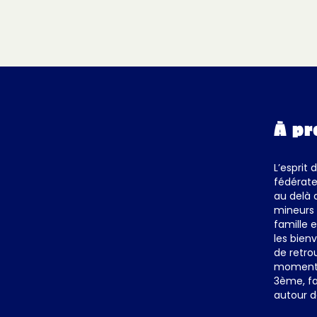
À pr
L’esprit 
fédérate
au delà 
mineurs 
famille 
les bienv
de retro
moments 
3ème, fa
autour d