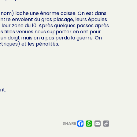
le nom) lache une énorme caisse. On est dans
centre envoient du gros placage, leurs épaules
t leur zone du 10. Après quelques passes après
Les filles venues nous supporter en ont pour
 un doigt mais on a pas perdu la guerre. On
riques) et les pénalités.
it.
FACEBOO
WHATSA
EMAIL
COPY
SHARE
LINK