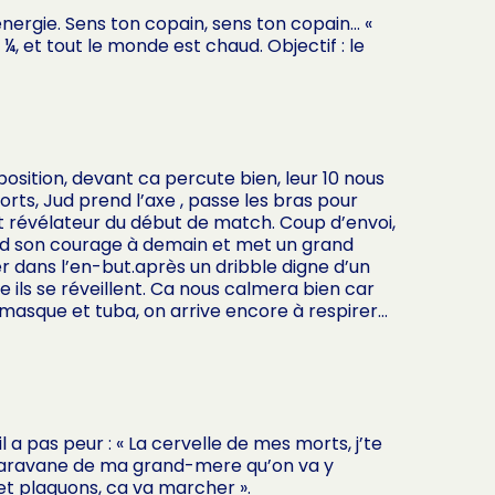
nergie. Sens ton copain, sens ton copain… «
 ¼, et tout le monde est chaud. Objectif : le
position, devant ca percute bien, leur 10 nous
rts, Jud prend l’axe , passe les bras pour
nt révélateur du début de match. Coup d’envoi,
prend son courage à demain et met un grand
r dans l’en-but.après un dribble digne d’un
 ils se réveillent. Ca nous calmera bien car
 masque et tuba, on arrive encore à respirer…
l a pas peur : « La cervelle de mes morts, j’te
La caravane de ma grand-mere qu’on va y
 et plaquons, ca va marcher ».