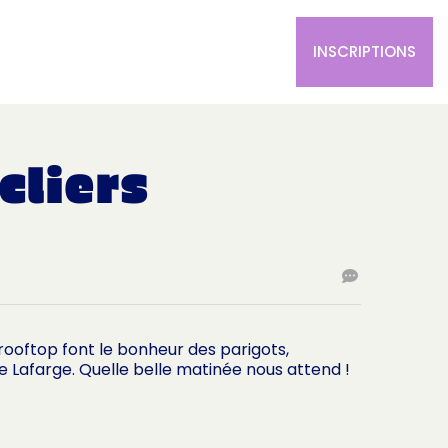
L’ÉQUIPE FÉMININE
LA BOUTIQUE
INSCRIPTIONS
cliers
 rooftop font le bonheur des parigots,
ne Lafarge. Quelle belle matinée nous attend !