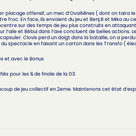
er placage offensif, un mec d’OvalMines ( dont on taira 
e froc. En face, ils envoient du jeu et Benj.B et Mika au 
oncentre sur des temps de jeu plus construits en attaquan
r l’aile et Bébui dans l’axe concluent de belles actions. 
psuler. Clovis perd un doigt dans la bataille, on a perdu
u spectacle en faisant un carton dans les Transfo ( élect
s et avec le Bonus.
és pour les ¼ de finale de la D3.
coup de jeu collectif en 2eme. Maintenons cet état d’espr