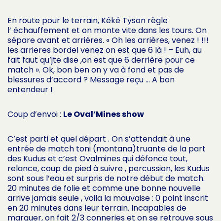
En route pour le terrain, Kéké Tyson règle
l’ échauffement et on monte vite dans les tours. On
sépare avant et arrières. « Oh les arrières, venez ! !!!
les arrieres bordel venez on est que 6 là ! – Euh, au
fait faut qu’jte dise ,on est que 6 derrière pour ce
match ». Ok, bon ben on y va à fond et pas de
blessures d’accord ? Message reçu … A bon
entendeur !
Coup d’envoi :
Le Oval’Mines show
C’est parti et quel départ . On s’attendait à une
entrée de match toni (montana)truante de la part
des Kudus et c’est Ovalmines qui défonce tout,
relance, coup de pied à suivre , percussion, les Kudus
sont sous l’eau et surpris de notre début de match.
20 minutes de folie et comme une bonne nouvelle
arrive jamais seule , voila la mauvaise : 0 point inscrit
en 20 minutes dans leur terrain. Incapables de
marquer, on fait 2/3 conneries et on se retrouve sous