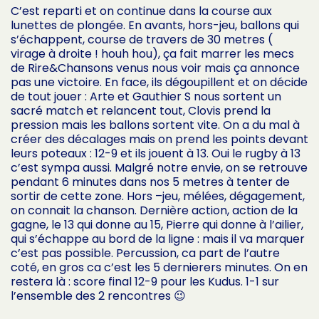
C’est reparti et on continue dans la course aux
lunettes de plongée. En avants, hors-jeu, ballons qui
s’échappent, course de travers de 30 metres (
virage à droite ! houh hou), ça fait marrer les mecs
de Rire&Chansons venus nous voir mais ça annonce
pas une victoire. En face, ils dégoupillent et on décide
de tout jouer : Arte et Gauthier S nous sortent un
sacré match et relancent tout, Clovis prend la
pression mais les ballons sortent vite. On a du mal à
créer des décalages mais on prend les points devant
leurs poteaux : 12-9 et ils jouent à 13. Oui le rugby à 13
c’est sympa aussi. Malgré notre envie, on se retrouve
pendant 6 minutes dans nos 5 metres à tenter de
sortir de cette zone. Hors –jeu, mélées, dégagement,
on connait la chanson. Dernière action, action de la
gagne, le 13 qui donne au 15, Pierre qui donne à l’ailier,
qui s’échappe au bord de la ligne : mais il va marquer
c’est pas possible. Percussion, ca part de l’autre
coté, en gros ca c’est les 5 dernierers minutes. On en
restera là : score final 12-9 pour les Kudus. 1-1 sur
l’ensemble des 2 rencontres 😉