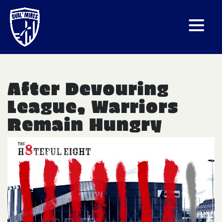
After Devouring
League, Warriors
Remain Hungry