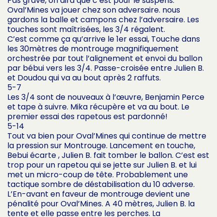
Pas grave, on dira que c’est pour le suspens.
Oval’Mines va jouer chez son adversaire. nous
gardons la balle et campons chez l’adversaire. Les
touches sont maîtrisées, les 3/4 régalent.
C’est comme ça qu’arrive le 1er essai, Touche dans
les 30mètres de montrouge magnifiquement
orchestrée par tout l’alignement et envoi du ballon
par bébui vers les 3/4. Passe-croisée entre Julien B.
et Doudou qui va au bout après 2 raffuts.
5-7
Les 3/4 sont de nouveaux à l’œuvre, Benjamin Perce
et tape à suivre. Mika récupère et va au bout. Le
premier essai des rapetous est pardonné!
5-14
Tout va bien pour Oval’Mines qui continue de mettre
la pression sur Montrouge. Lancement en touche,
Bebui écarte , Julien B. fait tomber le ballon. C’est est
trop pour un rapetou qui se jette sur Julien B. et lui
met un micro-coup de tête. Probablement une
tactique sombre de déstabilisation du 10 adverse.
L’En-avant en faveur de montrouge devient une
pénalité pour Oval’Mines. A 40 mètres, Julien B. la
tente et elle passe entre les perches. La