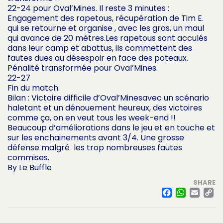
22-24 pour Oval’Mines. Il reste 3 minutes :
Engagement des rapetous, récupération de Tim E.
qui se retourne et organise , avec les gros, un maul
qui avance de 20 mètres.Les rapetous sont acculés
dans leur camp et abattus, ils commettent des
fautes dues au désespoir en face des poteaux.
Pénalité transformée pour Oval’Mines.
22-27
Fin du match.
Bilan : Victoire difficile d’Oval’Minesavec un scénario
haletant et un dénouement heureux, des victoires
comme ça, on en veut tous les week-end !!
Beaucoup d’améliorations dans le jeu et en touche et
sur les enchainements avant 3/4. Une grosse
défense malgré les trop nombreuses fautes
commises.
By Le Buffle
SHARE
FACE
WHA
EM
L