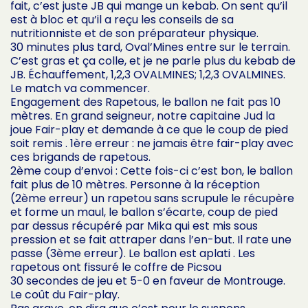
fait, c’est juste JB qui mange un kebab. On sent qu’il
est à bloc et qu’il a reçu les conseils de sa
nutritionniste et de son préparateur physique.
30 minutes plus tard, Oval’Mines entre sur le terrain.
C’est gras et ça colle, et je ne parle plus du kebab de
JB. Échauffement, 1,2,3 OVALMINES; 1,2,3 OVALMINES.
Le match va commencer.
Engagement des Rapetous, le ballon ne fait pas 10
mètres. En grand seigneur, notre capitaine Jud la
joue Fair-play et demande à ce que le coup de pied
soit remis . 1ère erreur : ne jamais être fair-play avec
ces brigands de rapetous.
2ème coup d’envoi : Cette fois-ci c’est bon, le ballon
fait plus de 10 mètres. Personne à la réception
(2ème erreur) un rapetou sans scrupule le récupère
et forme un maul, le ballon s’écarte, coup de pied
par dessus récupéré par Mika qui est mis sous
pression et se fait attraper dans l’en-but. Il rate une
passe (3ème erreur). Le ballon est aplati . Les
rapetous ont fissuré le coffre de Picsou
30 secondes de jeu et 5-0 en faveur de Montrouge.
Le coût du Fair-play.