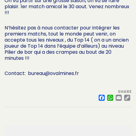
On va partir sur une grosse saison, on va se faire
plaisir. 1er match amical le 30 aout. Venez nombreux
!!!
N’hésitez pas à nous contacter pour intégrer les
premiers matchs, tout le monde peut venir, on
accepte tous les niveaux , du Top 14 ( on a un ancien
joueur de Top 14 dans l’équipe d’ailleurs) au niveau
Pilier de bar qui a des crampes au bout de 20
minutes !!!
Contact: bureau@ovalmines.fr
SHARE
FACE
WHA
EM
L