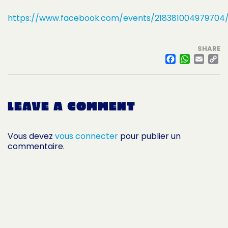
https://www.facebook.com/events/218381004979704
SHARE
FACE
WHA
EM
L
LEAVE A COMMENT
Vous devez
vous connecter
pour publier un
commentaire.