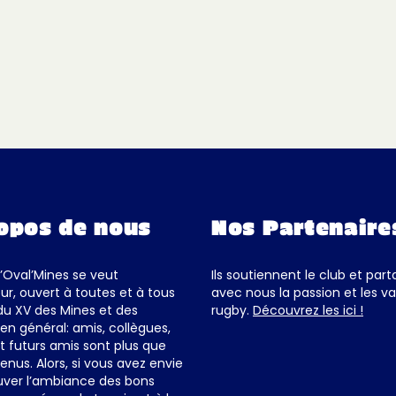
opos de nous
Nos Partenaire
d’Oval’Mines se veut
Ils soutiennent le club et par
ur, ouvert à toutes et à tous
avec nous la passion et les va
du XV des Mines et des
rugby.
Découvrez les ici !
en général: amis, collègues,
et futurs amis sont plus que
enus. Alors, si vous avez envie
uver l’ambiance des bons