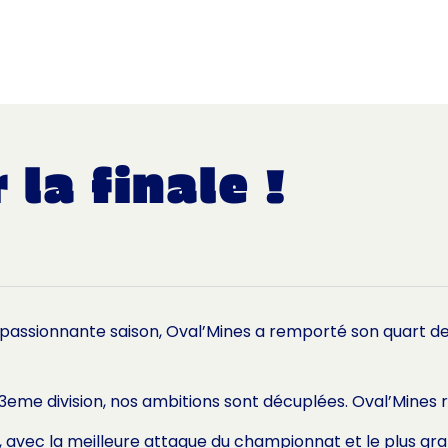
ACCUEIL
LE CLUB
L’ÉQUIPE MASCULINE
 la finale !
t passionnante saison, Oval’Mines a remporté son quart de 
3eme division, nos ambitions sont décuplées. Oval’Mines r
 avec la meilleure attaque du championnat et le plus gr