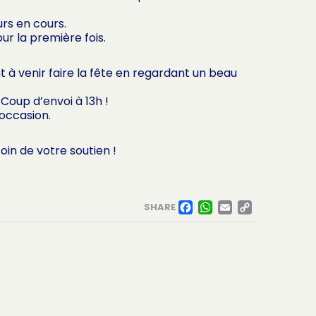
urs en cours.
ur la première fois.
 à venir faire la fête en regardant un beau
 Coup d’envoi à 13h !
’occasion.
in de votre soutien !
FACEBOO
WHATSA
EMAIL
COPY
SHARE
LINK