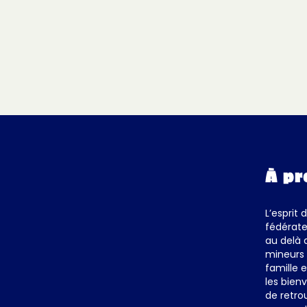
À pr
L’esprit 
fédérate
au delà 
mineurs 
famille 
les bienv
de retro