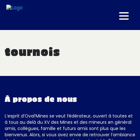
OvalMinettes en terre basque
tournois
GAZETTE OVALMINETTES 2020-2021
31/07/2021
À propos de nous
L’esprit d’Oval’Mines se veut fédérateur, ouvert à toutes et
à tous au delà du XV des Mines et des mineurs en général:
amis, collègues, famille et futurs amis sont plus que les
bienvenus. Alors, si vous avez envie de retrouver l’ambiance