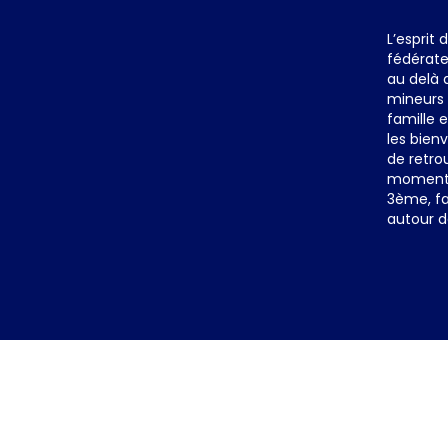
L’esprit 
fédérate
au delà 
mineurs 
famille 
les bienv
de retro
moments 
3ème, fa
autour d