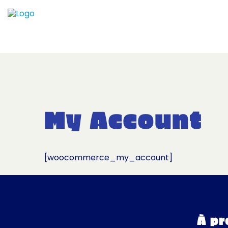
My Account
[woocommerce_my_account]
À pr