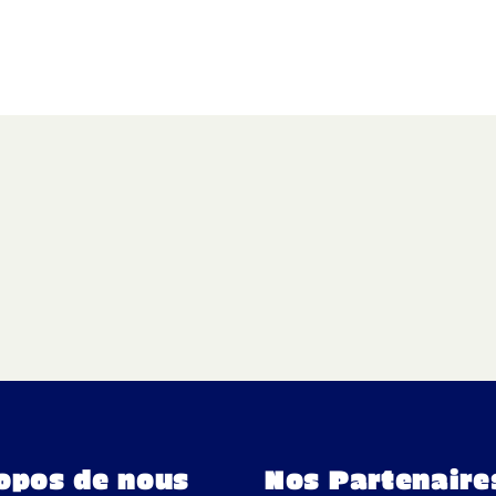
ACCUEIL
LE CLUB
L’ÉQUIPE MASCULINE
opos de nous
Nos Partenaire