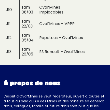
sam
Oval’Mines –
J10
08/03
Implacables
sam
J11
Oval’Mines – VRPP
22/03
sam
J12
Rapetous – Oval’Mines
05/04
sam
J13
ES Renault – Oval’Mines
26/05
À propos de nous
L’esprit d’Oval’Mines se veut fédérateur, ouvert à toutes et
à tous au delà du XV des Mines et des mineurs en général:
amis, collègues, famille et futurs amis sont plus que les