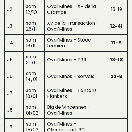
sam
Oval’Mines – XV de la
J2
13-19
12/10
Crampe
sam
XV de la Transaction -
J3
12-41
26/11
Oval’Mines
sam
Oval’Mines – Stade
J4
17-9
16/11
Léonien
sam
J5
Oval’Mines – BBR
18-18
30/11
sam
J6
Oval’Mines – Servals
22-8
14/01
sam
Oval’Mines – Tontons
J7
18/01
Flankers
sam
Big de Vincennes –
J8
01/02
Oval’Mines
sam
Oval’Mines –
J9
15/02
Clignancourt RC