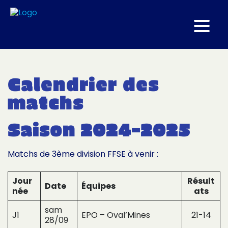
Calendrier des
matchs
Saison 2024-2025
Matchs de 3ème division FFSE à venir :
Jour
Résult
Date
Équipes
née
ats
sam
J1
EPO – Oval’Mines
21-14
28/09